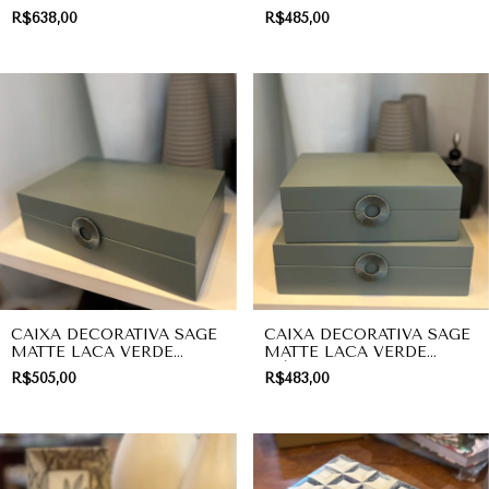
– TEXTURA ARRAIA COM
GREIGE COM PUXADOR
R$638,00
R$485,00
PUXADOR GOLD LEAF |
MINIMALISTA | PRESENTE
ORGANIZAÇÃO
CAIXA DECORATIVA SAGE
CAIXA DECORATIVA SAGE
MATTE LACA VERDE
MATTE LACA VERDE
GRANDE COM PUXADOR
MÉDIA COM PUXADOR
R$505,00
R$483,00
MEDALHÃO SILVER |
MEDALHÃO SILVER |
PRESENTE
PRESENTE