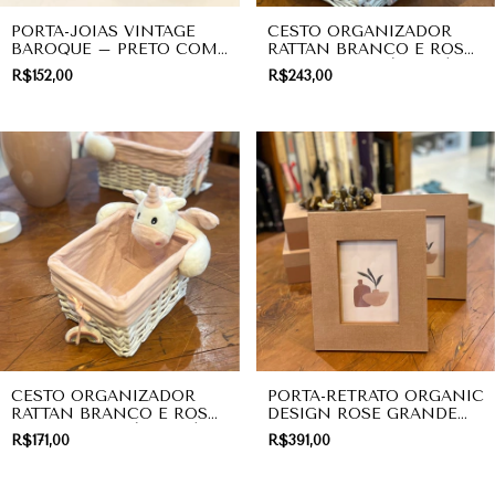
PORTA-JOIAS VINTAGE
CESTO ORGANIZADOR
BAROQUE – PRETO COM
RATTAN BRANCO E ROSA
PEDRARIAS AMBAR E
CHARM ARCO-ÍRIS G |
R$152,00
R$243,00
PÉROLA | PRESENTE
INFANTIL
CESTO ORGANIZADOR
PORTA-RETRATO ORGANIC
RATTAN BRANCO E ROSA
DESIGN ROSE GRANDE
CHARM ARCO-ÍRIS M |
13X20CM - TEXTURA
R$171,00
R$391,00
INFANTIL
LINHO | DECORAÇÃO