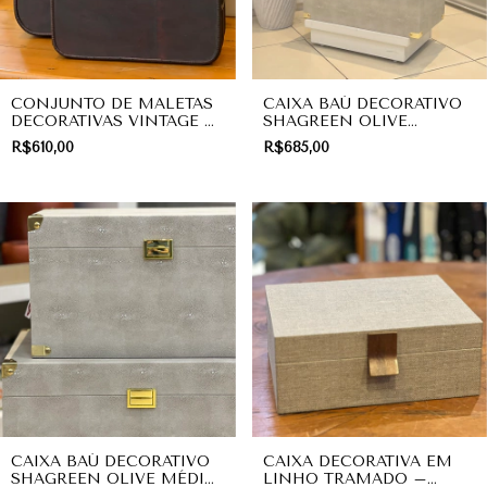
CONJUNTO DE MALETAS
CAIXA BAÚ DECORATIVO
DECORATIVAS VINTAGE –
SHAGREEN OLIVE
TRAVELER DARK BROWN
GRANDE – TEXTURA
R$610,00
R$685,00
(2 PEÇAS) | DECORAÇÃO
ARRAIA COM PUXADOR
GOLD LEAF |
ORGANIZAÇÃO
CAIXA BAÚ DECORATIVO
CAIXA DECORATIVA EM
SHAGREEN OLIVE MÉDIO
LINHO TRAMADO –