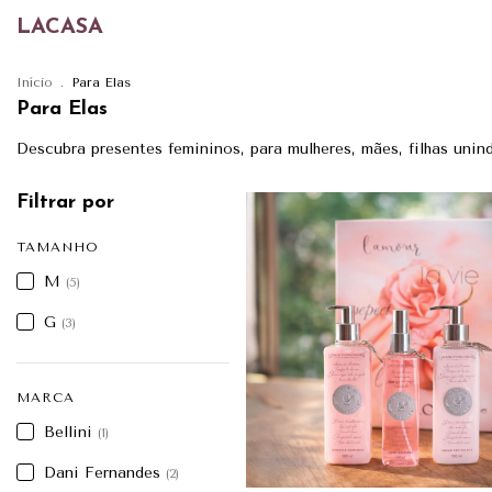
LACASA
Início
.
Para Elas
Para Elas
Descubra presentes femininos, para mulheres, mães, filhas unin
Filtrar por
TAMANHO
M
(5)
G
(3)
MARCA
Bellini
(1)
Dani Fernandes
(2)