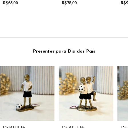
CERÂMICA | COLEÇÃO
CERÂMICA | COLEÇÃO
CE
R$65,00
R$78,00
R$9
FRUITS
FRUITS
FRU
Presentes para Dia dos Pais
ESTATUETA
ESTATUETA
EST