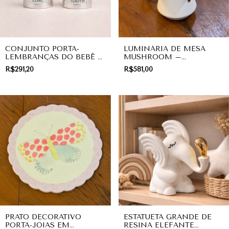
CONJUNTO PORTA-
LUMINÁRIA DE MESA
LEMBRANÇAS DO BEBÊ –
MUSHROOM –
PRIMEIRO CACHO E
COGUMELO
R$291,20
R$581,00
DENTINHO URSINHO
MINIMALISTA BRANCO |
PRATA | INFANTIL
DECORAÇÃO
PRATO DECORATIVO
ESTATUETA GRANDE DE
PORTA-JOIAS EM
RESINA ELEFANTE