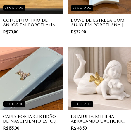
ESGOTADO
ESGOTADO
CONJUNTO TRIO DE
BOWL DE ESTRELA COM
ANJOS EM PORCELANA |
ANJO EM PORCELANA |
DIVINO
PRESENTE
R$79,00
R$72,00
ESGOTADO
ESGOTADO
CAIXA PORTA-CERTIDÃO
ESTATUETA MENINA
DE NASCIMENTO ESTOJO
ABRAÇANDO CACHORRO
URSINHO SILVER AZUL |
LAÇO GOLD | PRESENTE
R$155,00
R$143,50
LINHA BABY