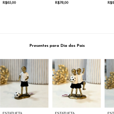
CERÂMICA | COLEÇÃO
CERÂMICA | COLEÇÃO
CE
R$65,00
R$78,00
R$9
FRUITS
FRUITS
FRU
Presentes para Dia dos Pais
ESTATUETA
ESTATUETA
EST