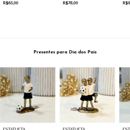
CERÂMICA | COLEÇÃO
CERÂMICA | COLEÇÃO
CE
R$65,00
R$78,00
R$9
FRUITS
FRUITS
FRU
Presentes para Dia dos Pais
ESTATUETA
ESTATUETA
EST