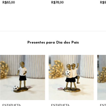
CERÂMICA | COLEÇÃO
CERÂMICA | COLEÇÃO
CE
R$65,00
R$78,00
R$9
FRUITS
FRUITS
FRU
Presentes para Dia dos Pais
ESTATUETA
ESTATUETA
EST